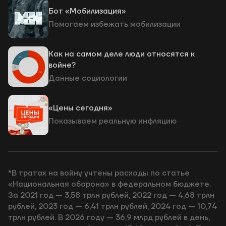
Бот «Мобилизация»
Помогаем избежать мобилизации
Как на самом деле люди относятся к
войне?
Данные социологии
«Цены сегодня»
Показываем реальную инфляцию
*В тратах на войну учтены расходы по статье
«Национальная оборона» в федеральном бюджете.
За 2021 год — 3,58 трлн рублей, 2022 год — 4,68 трлн
рублей, 2023 год — 6,41 трлн рублей, 2024 год — 10,74
трлн рублей. В 2026 году — 36,9 млрд рублей в день,