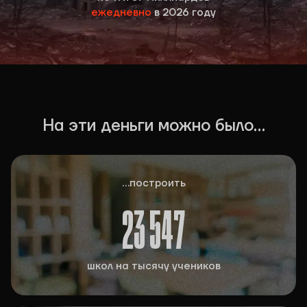
ежедневно
в 2026 году
На эти деньги можно было...
...построить
23 547
школ на тысячу учеников