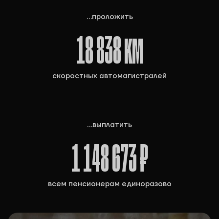
...проложить
18 838
км
скоростных автомагистралей
...выплатить
1 148 673
₽
всем пенсионерам единоразово